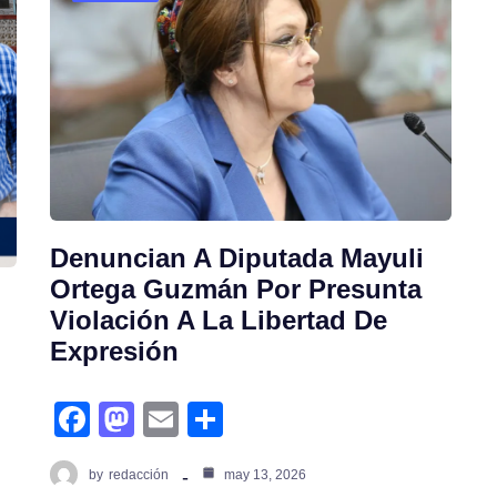
Denuncian A Diputada Mayuli
Ortega Guzmán Por Presunta
Violación A La Libertad De
Expresión
fa
m
e
s
c
a
m
h
by
redacción
may 13, 2026
e
st
ail
ar