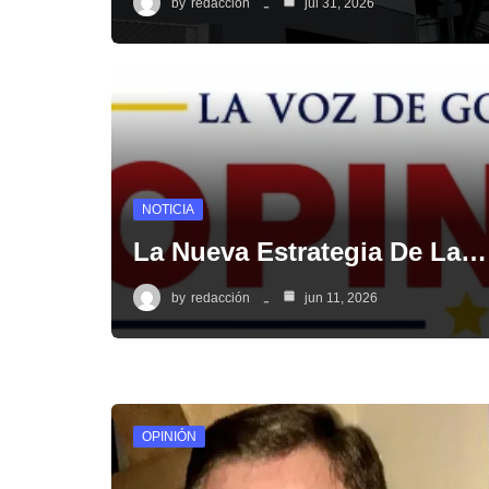
by
redacción
jul 31, 2026
NOTICIA
La Nueva Estrategia De La…
by
redacción
jun 11, 2026
OPINIÓN