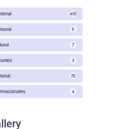
461
ntonal
5
munal
7
tural
3
portes
75
torial
4
ternacionales
llery