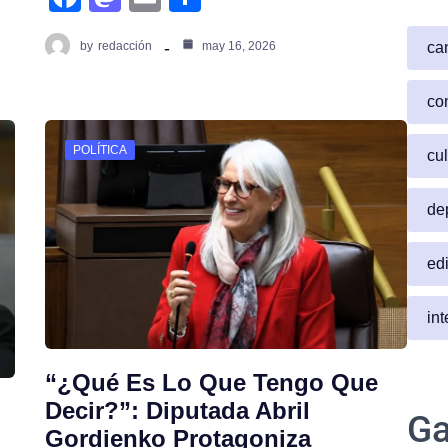
c
a
m
h
ca
by
redacción
may 16, 2026
e
st
ail
ar
b
o
e
co
o
d
o
o
POLÍTICA
cul
k
n
de
edi
in
“¿Qué Es Lo Que Tengo Que
Decir?”: Diputada Abril
Ga
Gordienko Protagoniza