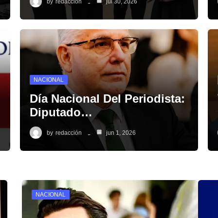
by
redacción
jul 30, 2026
NACIONAL
Día Nacional Del Periodista:
Diputado…
by
redacción
jun 1, 2026
NACIONAL