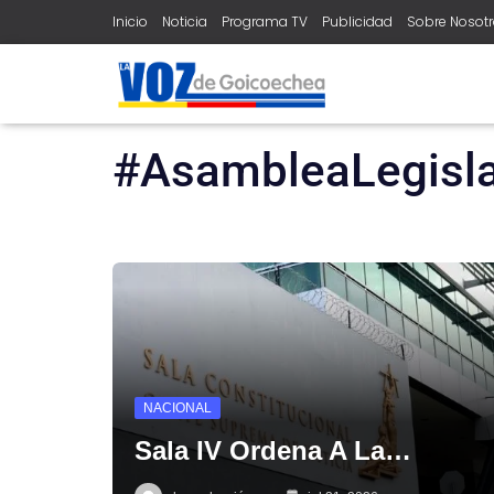
Inicio
Noticia
Programa TV
Publicidad
Sobre Nosot
home
#asamblealegislativa
#AsambleaLegisla
NACIONAL
Sala IV Ordena A La…