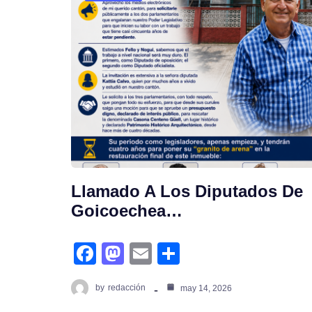
Llamado A Los Diputados De
Goicoechea…
fa
m
e
s
c
a
m
h
by
redacción
may 14, 2026
e
st
ail
ar