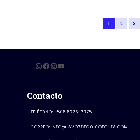
b
o
e
o
d
o
o
1
2
3
k
n
Contacto
TELÉFONO: +506 6226-2075
CORREO: INFO@LAVOZDEGOICOECHEA.COM