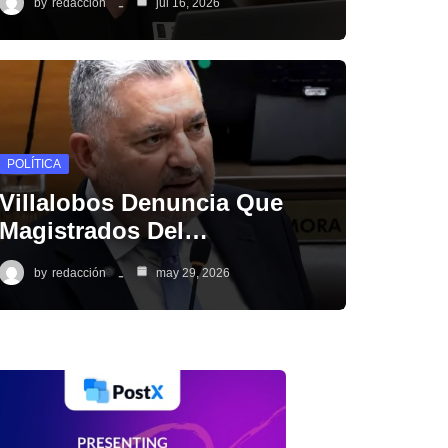
by
redacción
jul 16, 2026
POLÍTICA
Villalobos Denuncia Que
Magistrados Del…
by
redacción
may 29, 2026