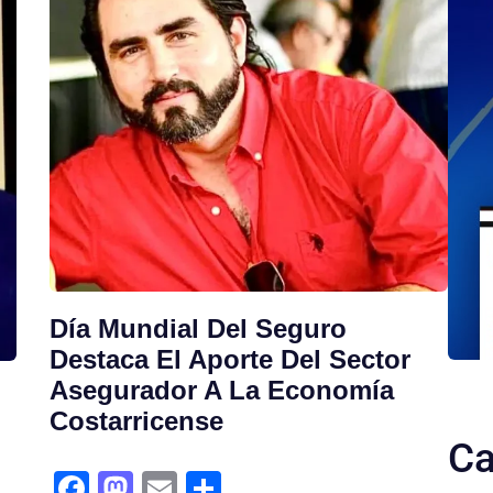
Día Mundial Del Seguro
Destaca El Aporte Del Sector
Asegurador A La Economía
Costarricense
Ca
fa
m
e
s