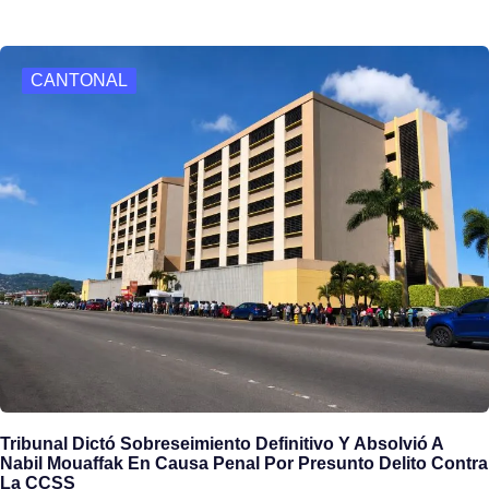
b
o
e
o
d
CANTONAL
o
o
k
n
Tribunal Dictó Sobreseimiento Definitivo Y Absolvió A
Nabil Mouaffak En Causa Penal Por Presunto Delito Contra
La CCSS