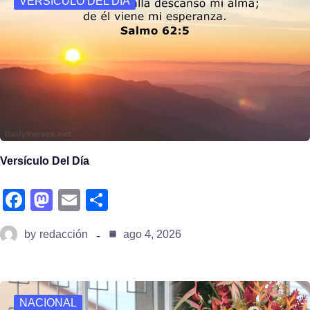
VERSÍCULO DEL DÍA
o
o
k
n
Versículo Del Día
fa
m
e
s
c
a
m
h
by
redacción
ago 4, 2026
e
st
ail
ar
b
o
e
o
d
NACIONAL