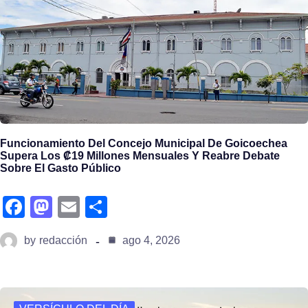
k
n
Funcionamiento Del Concejo Municipal De Goicoechea
Supera Los ₡19 Millones Mensuales Y Reabre Debate
Sobre El Gasto Público
fa
m
e
s
c
a
m
h
by
redacción
ago 4, 2026
e
st
ail
ar
b
o
e
o
d