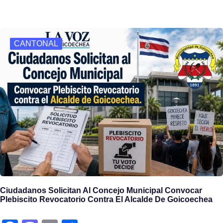
e
st
ail
ar
b
o
e
o
d
CANTONAL
o
o
k
n
Ciudadanos Solicitan Al Concejo Municipal Convocar
Plebiscito Revocatorio Contra El Alcalde De Goicoechea