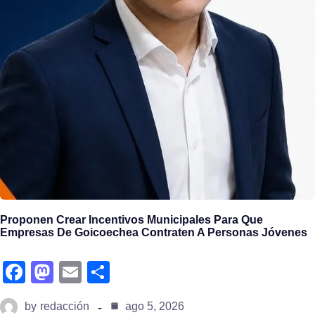
Proponen Crear Incentivos Municipales Para Que
Empresas De Goicoechea Contraten A Personas Jóvenes
fa
m
e
s
c
a
m
h
by
redacción
ago 5, 2026