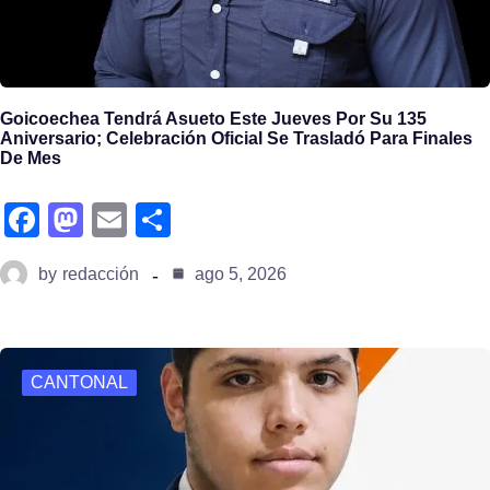
Goicoechea Tendrá Asueto Este Jueves Por Su 135
Aniversario; Celebración Oficial Se Trasladó Para Finales
De Mes
fa
m
e
s
c
a
m
h
by
redacción
ago 5, 2026
e
st
ail
ar
b
o
e
o
d
CANTONAL
o
o
k
n