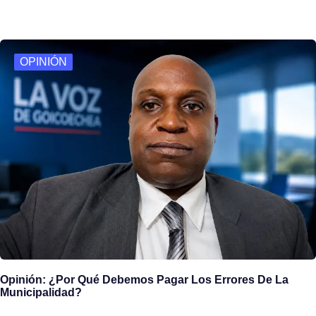
e
st
ail
ar
b
o
e
o
d
OPINIÓN
o
o
k
n
Opinión: ¿Por Qué Debemos Pagar Los Errores De La
Municipalidad?