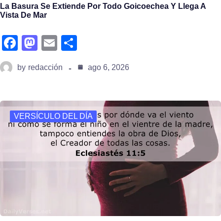
La Basura Se Extiende Por Todo Goicoechea Y Llega A
Vista De Mar
fa
m
e
s
c
a
m
h
by
redacción
ago 6, 2026
e
st
ail
ar
b
o
e
o
d
VERSÍCULO DEL DÍA
o
o
k
n