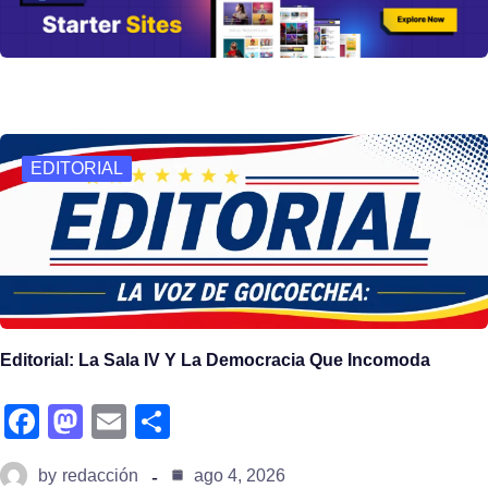
o
o
k
n
EDITORIAL
Editorial: La Sala IV Y La Democracia Que Incomoda
fa
m
e
s
c
a
m
h
by
redacción
ago 4, 2026