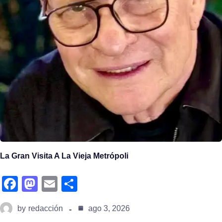
La Gran Visita A La Vieja Metrópoli
fa
m
e
s
c
a
m
h
by
redacción
ago 3, 2026
e
st
ail
ar