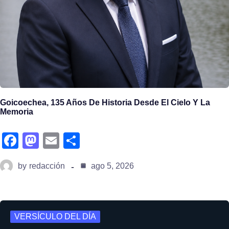
Goicoechea, 135 Años De Historia Desde El Cielo Y La
Memoria
fa
m
e
s
c
a
m
h
by
redacción
ago 5, 2026
e
st
ail
ar
b
o
e
o
d
VERSÍCULO DEL DÍA
o
o