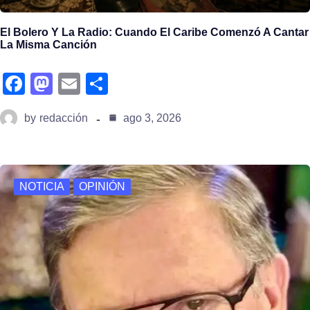
El Bolero Y La Radio: Cuando El Caribe Comenzó A Cantar
La Misma Canción
fa
m
e
s
c
a
m
h
by
redacción
ago 3, 2026
e
st
ail
ar
b
o
e
o
d
NOTICIA
OPINIÓN
o
o
k
n