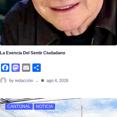
La Esencia Del Sentir Ciudadano
fa
m
e
s
c
a
m
h
by
redacción
ago 4, 2026
e
st
ail
ar
b
o
e
o
d
CANTONAL
NOTICIA
o
o