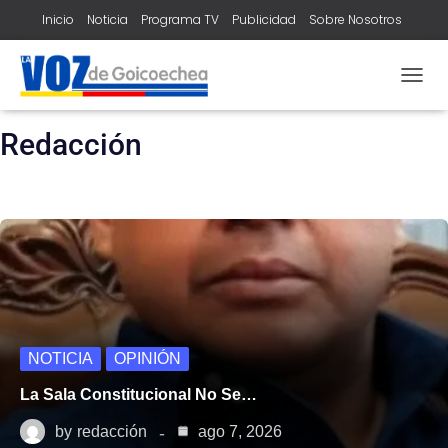
Inicio
Noticia
Programa TV
Publicidad
Sobre Nosotros
Contacto
home
redacción
TOGG
NAVIG
Redacción
NOTICIA
OPINIÓN
La Sala Constitucional No Se…
by
redacción
ago 7, 2026