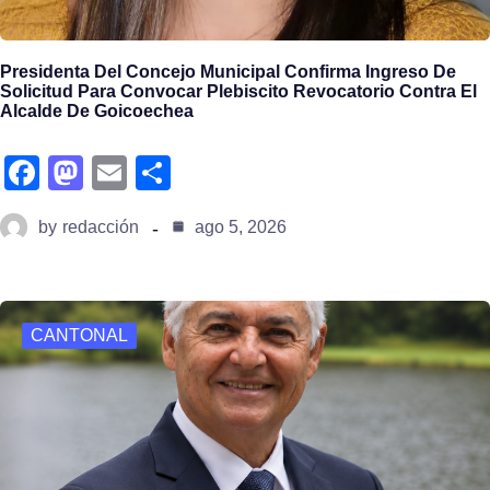
Presidenta Del Concejo Municipal Confirma Ingreso De
Solicitud Para Convocar Plebiscito Revocatorio Contra El
Alcalde De Goicoechea
fa
m
e
s
c
a
m
h
by
redacción
ago 5, 2026
e
st
ail
ar
b
o
e
o
d
CANTONAL
o
o
k
n