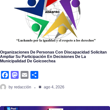
k
n
Organizaciones De Personas Con Discapacidad Solicitan
Ampliar Su Participación En Decisiones De La
Municipalidad De Goicoechea
fa
m
e
s
c
a
m
h
by
redacción
ago 4, 2026
e
st
ail
ar
b
o
e
o
d