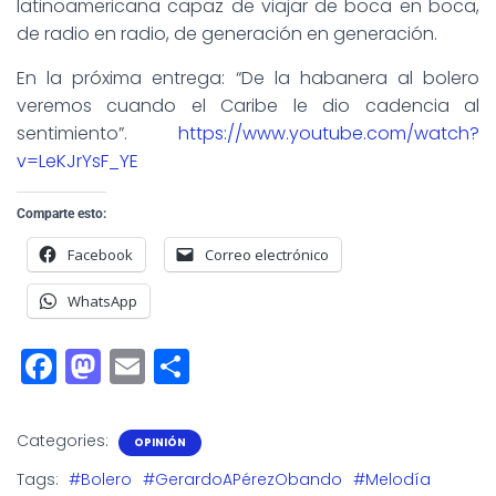
latinoamericana capaz de viajar de boca en boca,
de radio en radio, de generación en generación.
En la próxima entrega: “De la habanera al bolero
veremos cuando el Caribe le dio cadencia al
sentimiento”.
https://www.youtube.com/watch?
v=LeKJrYsF_YE
Comparte esto:
Facebook
Correo electrónico
WhatsApp
F
M
E
S
a
a
m
h
c
st
ai
a
Categories:
OPINIÓN
e
o
l
r
Tags:
#Bolero
#GerardoAPérezObando
#Melodía