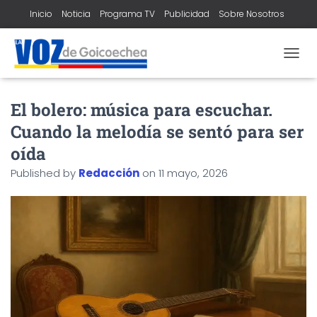
Inicio
Noticia
Programa TV
Publicidad
Sobre Nosotros
Contacto
T
O
G
El bolero: música para escuchar.
G
L
Cuando la melodía se sentó para ser
E
N
oída
A
Published by
Redacción
on
11 mayo, 2026
V
I
G
A
T
I
O
N