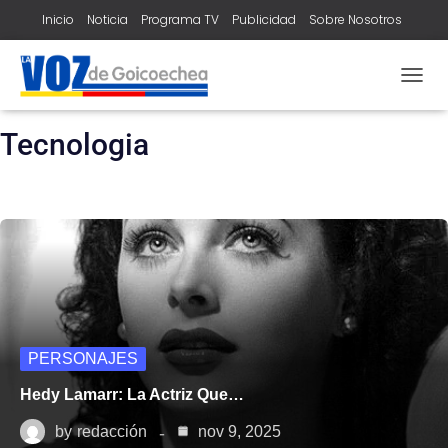
Inicio
Noticia
Programa TV
Publicidad
Sobre Nosotros
Contacto
home
tecnologia
TOGG
NAVIG
Tecnologia
PERSONAJES
Hedy Lamarr: La Actriz Que…
by
redacción
nov 9, 2025