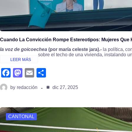
Cuando La Convicción Rompe Estereotipos: Mujeres Que 
la voz de goicoechea
(por maría celeste jara).-
la política, c
sobre el techo de una vivienda, instalando u
fa
m
e
s
c
a
m
h
by
redacción
dic 27, 2025
e
st
ail
ar
b
o
e
o
d
CANTONAL
o
o
k
n