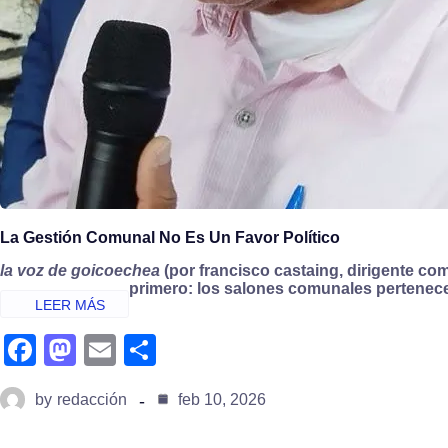
La Gestión Comunal No Es Un Favor Político
la voz de goicoechea
(por francisco castaing, dirigente com
primero: los salones comunales pertenecen
fa
m
e
s
c
a
m
h
by
redacción
feb 10, 2026
e
st
ail
ar
b
o
e