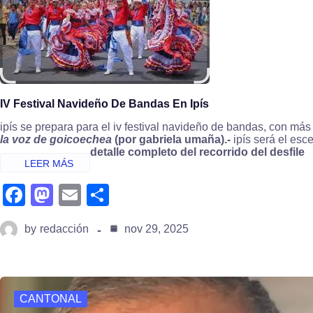
k
n
IV Festival Navideño De Bandas En Ipís
ipís se prepara para el iv festival navideño de bandas, con má
la voz de goicoechea
(por gabriela umaña).-
ipís será el esc
detalle completo del recorrido del desfile
fa
m
e
s
c
a
m
h
by
redacción
nov 29, 2025
e
st
ail
ar
b
o
e
o
d
CANTONAL
o
o