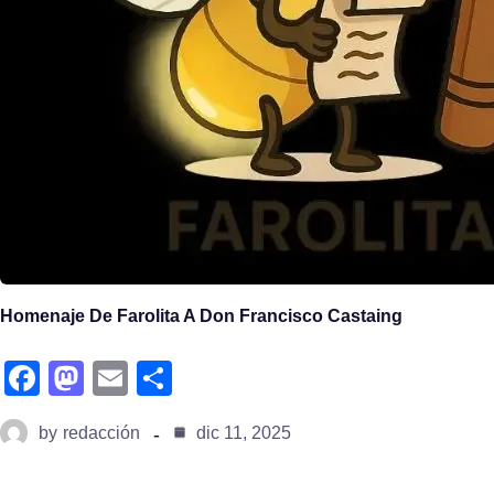
Homenaje De Farolita A Don Francisco Castaing
fa
m
e
s
c
a
m
h
by
redacción
dic 11, 2025
e
st
ail
ar
b
o
e