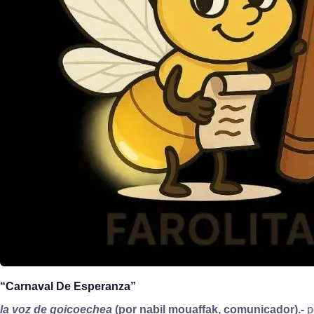
“Carnaval De Esperanza”
la voz de goicoechea
(por nabil mouaffak, comunicador).-
p