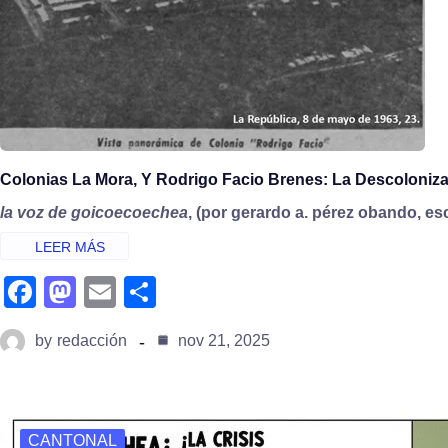
Colonias La Mora, Y Rodrigo Facio Brenes: La Descoloniz
la voz de goicoecoechea
, (por gerardo a. pérez obando, escr
fa
m
e
s
c
a
m
h
by
redacción
nov 21, 2025
e
st
ail
ar
b
o
e
o
d
CANTONAL