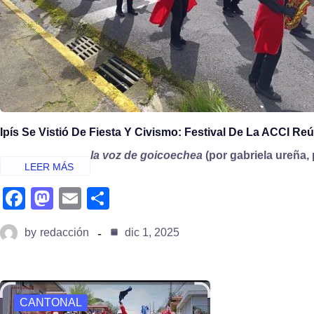
Ipís Se Vistió De Fiesta Y Civismo: Festival De La ACCI R
la voz de goicoechea
(por gabriela ureña, 
fa
m
e
s
c
a
m
h
by
redacción
dic 1, 2025
e
st
ail
ar
b
o
e
o
d
CANTONAL
o
o