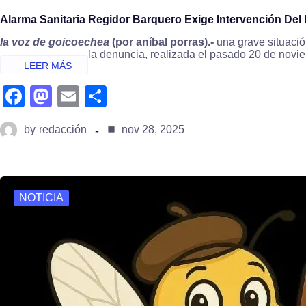
Alarma Sanitaria Regidor Barquero Exige Intervención Del M
la voz de goicoechea
(por aníbal porras).-
una grave situació
la denuncia, realizada el pasado 20 de novi
fa
m
e
s
c
a
m
h
by
redacción
nov 28, 2025
e
st
ail
ar
b
o
e
o
d
NOTICIA
o
o
k
n