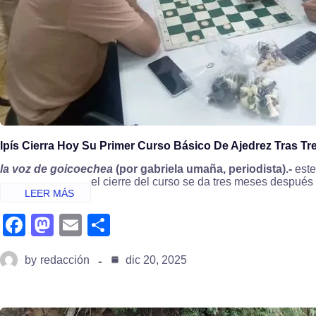
Ipís Cierra Hoy Su Primer Curso Básico De Ajedrez Tras T
la voz de goicoechea
(por gabriela umaña, periodista).-
este
el cierre del curso se da tres meses después
fa
m
e
s
c
a
m
h
by
redacción
dic 20, 2025
e
st
ail
ar
b
o
e
o
d