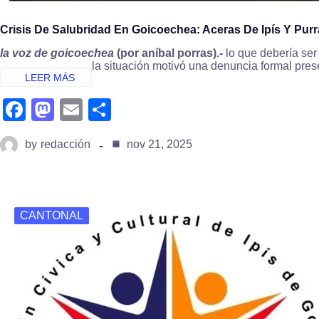
Crisis De Salubridad En Goicoechea: Aceras De Ipís Y Purr
la voz de goicoechea
(por aníbal porras).-
lo que debería ser
la situación motivó una denuncia formal pres
fa
m
e
s
c
a
m
h
by
redacción
nov 21, 2025
e
st
ail
ar
b
o
e
o
d
CANTONAL
o
o
k
n