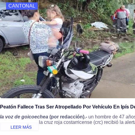
CANTONAL
o
o
k
n
Peatón Fallece Tras Ser Atropellado Por Vehículo En Ipís 
la voz de goicoechea
(por redacción).-
un hombre de 47 años, 
la cruz roja costarricense (crc) recibió la al