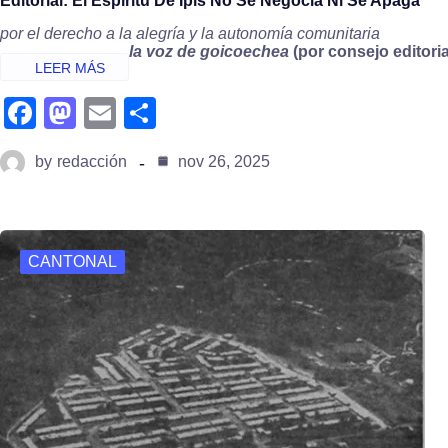
Editorial: El Espíritu De Ipís No Se Negocia Ni Se Apaga
por el derecho a la alegría y la autonomía comunitaria
la voz de goicoechea
(por consejo editoria
fa
m
e
s
c
a
m
h
by
redacción
nov 26, 2025
e
st
ail
ar
b
o
e
o
d
CANTONAL
o
o
k
n