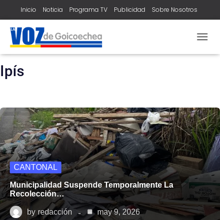
Inicio
Noticia
Programa TV
Publicidad
Sobre Nosotros
Contacto
home
ipís
TOGG
NAVIG
Ipís
CANTONAL
Municipalidad Suspende Temporalmente La
Recolección…
by
redacción
may 9, 2026