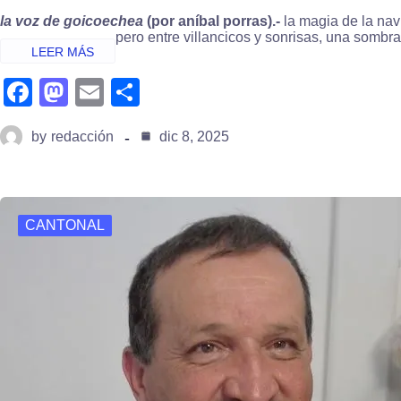
la voz de goicoechea
(por aníbal porras).-
la magia de la nav
pero entre villancicos y sonrisas, una sombr
fa
m
e
s
c
a
m
h
by
redacción
dic 8, 2025
e
st
ail
ar
b
o
e
o
d
CANTONAL
o
o
k
n