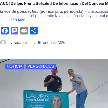
ACCI De Ipís Frena Solicitud De Información Del Concejo 
la voz de goicoechea
(por isaí jara, periodista).-
la asociació
el pulso entre la asociación cívica y cultura
fa
m
e
s
c
a
m
h
by
redacción
ene 26, 2026
e
st
ail
ar
b
o
e
o
d
NOTICIA
PERSONAJES
o
o
k
n