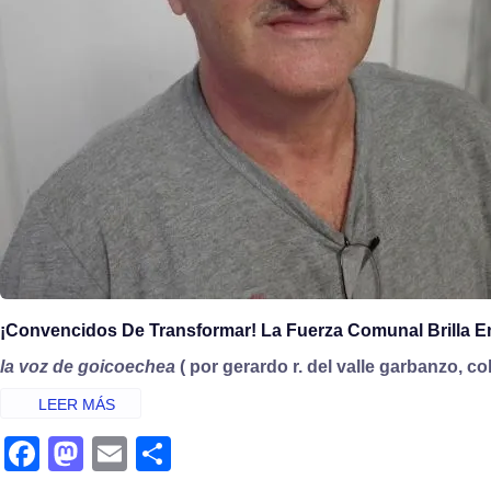
¡Convencidos De Transformar! La Fuerza Comunal Brilla E
la voz de goicoechea
( por gerardo r. del valle garbanzo, co
fa
m
e
s
c
a
m
h