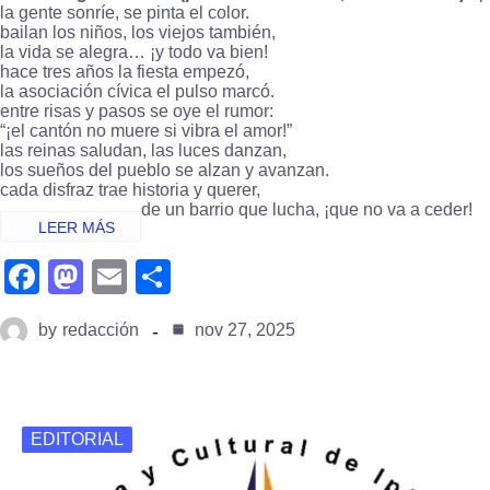
la gente sonríe, se pinta el color.
bailan los niños, los viejos también,
la vida se alegra… ¡y todo va bien!
hace tres años la fiesta empezó,
la asociación cívica el pulso marcó.
entre risas y pasos se oye el rumor:
“¡el cantón no muere si vibra el amor!”
las reinas saludan, las luces danzan,
los sueños del pueblo se alzan y avanzan.
cada disfraz trae historia y querer,
de un barrio que lucha, ¡que no va a ceder!
fa
m
e
s
c
a
m
h
by
redacción
nov 27, 2025
e
st
ail
ar
b
o
e
o
d
EDITORIAL
o
o
k
n