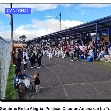
o
d
CANTONAL
o
o
k
n
Sombras En La Alegría: Políticas Oscuras Amenazan La Tra