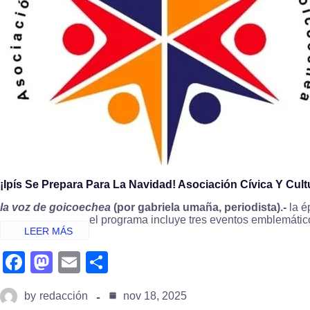
¡Ipís Se Prepara Para La Navidad! Asociación Cívica Y Cu
la voz de goicoechea
(por gabriela umaña, periodista).-
la é
el programa incluye tres eventos emblemático
fa
m
e
s
c
a
m
h
by
redacción
nov 18, 2025
e
st
ail
ar