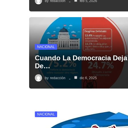
by
redacción
feb 5, 2026
NACIONAL
Cuando La Democracia Deja
De…
by
redacción
dic 6, 2025
NACIONAL