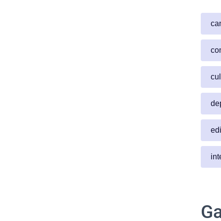
ca
co
cul
de
edi
in
Ga