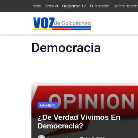
Inicio
Noticia
Programa TV
Publicidad
Sobre Nosot
home
democracia
Democracia
OPINIÓN
¿De Verdad Vivimos En
Democracia?