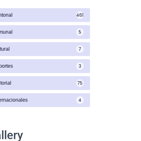
461
ntonal
5
munal
7
tural
3
portes
75
torial
4
ternacionales
llery