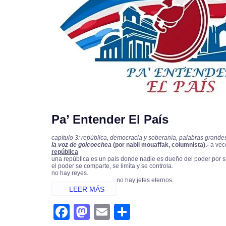
Pa’ Entender El País
capítulo 3: república, democracia y soberanía, palabras grande
la voz de goicoechea
(por nabil mouaffak, columnista).-
a vec
república
una república es un país donde nadie es dueño del poder por s
el poder se comparte, se limita y se controla.
no hay reyes.
no hay jefes eternos.
fa
m
e
s