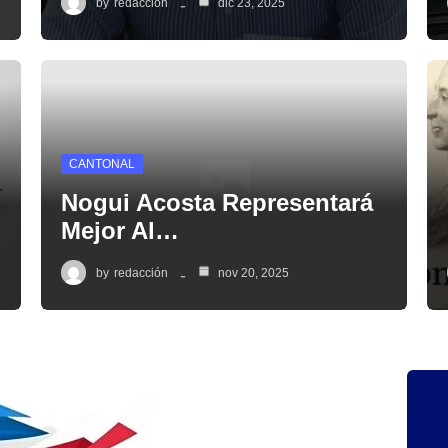
by
redacción
dic 23, 2025
CANTONAL
Nogui Acosta Representará
Mejor Al…
by
redacción
nov 20, 2025