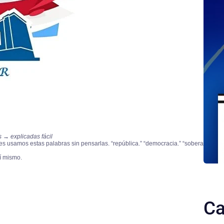
s → explicadas fácil
es usamos estas palabras sin pensarlas. “república.” “democracia.” “soberanía.” pe
í mismo.
Ca