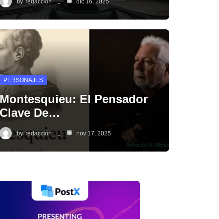
by
redacción
dic 16, 2025
PERSONAJES
Montesquieu: El Pensador
Clave De…
by
redacción
nov 17, 2025