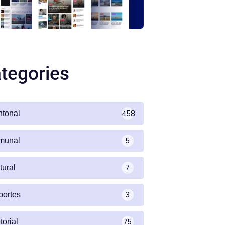
tegories
458
ntonal
5
munal
7
tural
3
portes
75
torial