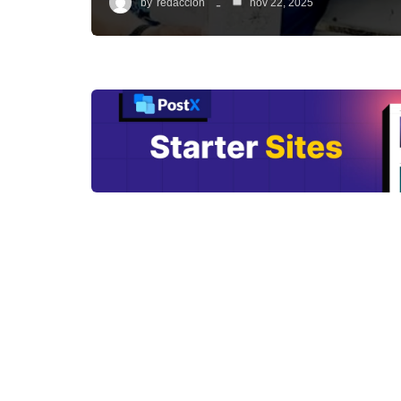
by
redacción
nov 22, 2025