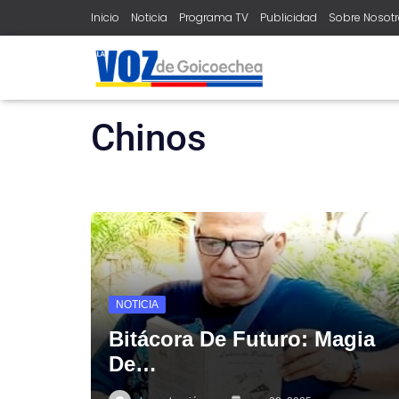
Inicio
Noticia
Programa TV
Publicidad
Sobre Nosot
home
chinos
Chinos
NOTICIA
Bitácora De Futuro: Magia
De…