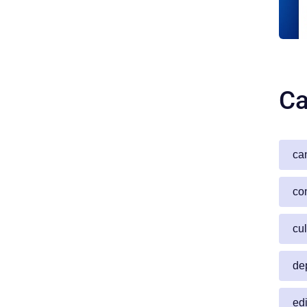
Ca
ca
co
cul
de
edi