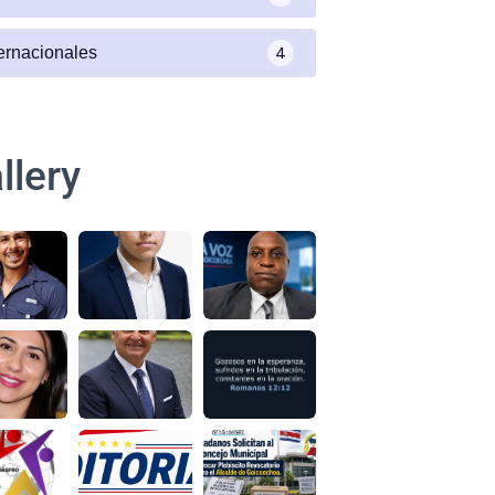
4
ternacionales
llery