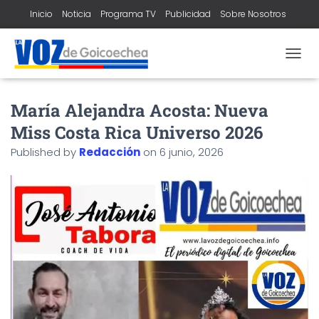
Inicio
Noticia
Programa TV
Publicidad
Sobre Nosotros
Contacto
T
O
G
María Alejandra Acosta: Nueva
G
L
Miss Costa Rica Universo 2026
E
N
Published by
Redacción
on
6 junio, 2026
A
V
I
G
A
T
I
O
N