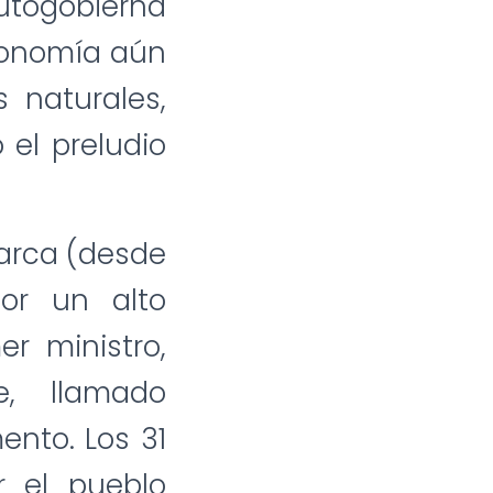
utogobierna
tonomía aún
 naturales,
el preludio
marca (desde
or un alto
er ministro,
e, llamado
ento. Los 31
r el pueblo