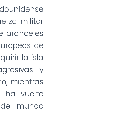
adounidense
erza militar
e aranceles
europeos de
irir la isla
gresivas y
o, mientras
e ha vuelto
 del mundo