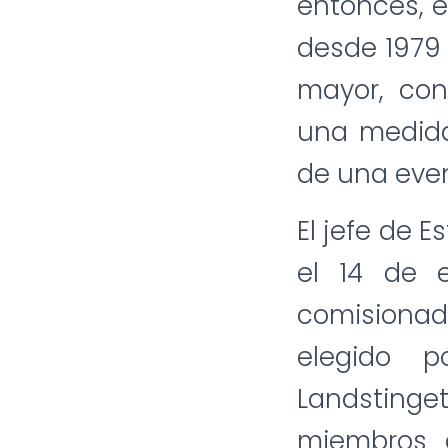
entonces, 
desde 1979
mayor, con
una medida
de una eve
El jefe de 
el 14 de 
comisionado
elegido p
Landstinget
miembros d