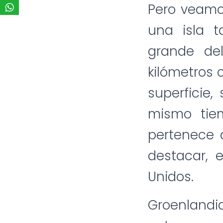
Pero veamo
una isla t
grande del
kilómetros 
superficie,
mismo tie
pertenece 
destacar, 
Unidos.
Groenlandi