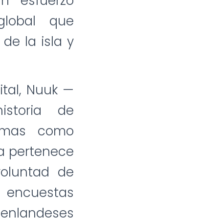
un esfuerzo
global que
de la isla y
ital, Nuuk —
istoria de
emas como
ia pertenece
voluntad de
 encuestas
oenlandeses