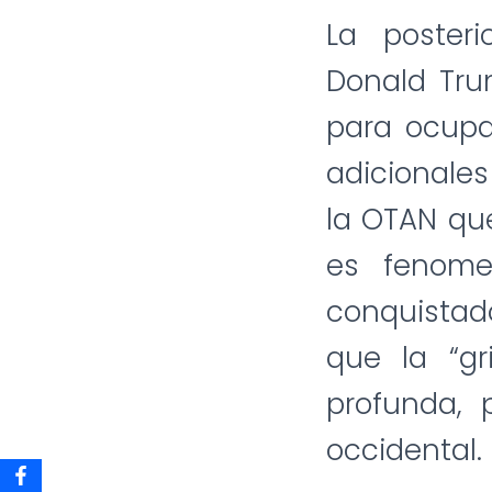
La posteri
Donald Trum
para ocupa
adicionale
la OTAN que
es fenome
conquistad
que la “gr
profunda,
occidental.