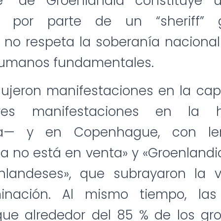
e” de Groenlandia constituye 
al por parte de un “sheriff” 
no respeta la soberanía nacional 
umanos fundamentales.
dujeron manifestaciones en la cap
es manifestaciones en la h
dia— y en Copenhague, con l
a no está en venta» y «Groenland
nlandeses», que subrayaron la 
minación. Al mismo tiempo, las
ue alrededor del 85 % de los gr