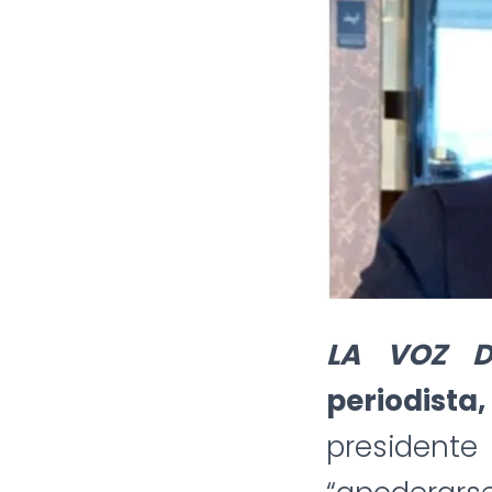
LA VOZ D
periodist
presiden