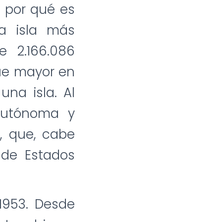
 por qué es
la isla más
e 2.166.086
que mayor en
una isla. Al
autónoma y
, que, cabe
 de Estados
1953. Desde