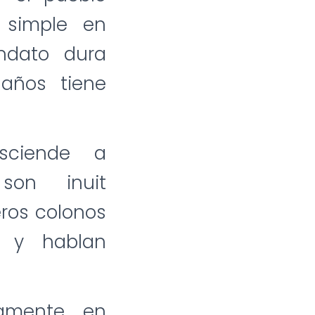
 simple en
andato dura
años tiene
sciende a
son inuit
eros colonos
) y hablan
camente en