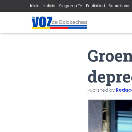
Inicio
Noticia
Programa TV
Publicidad
Sobre Nosot
Groen
depre
Published by
Redac