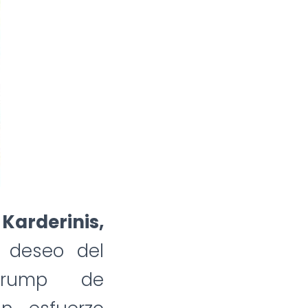
arderinis,
l deseo del
 Trump de