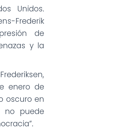
dos Unidos.
ens-Frederik
presión de
enazas y la
rederiksen,
de enero de
lo oscuro en
a no puede
ocracia”.