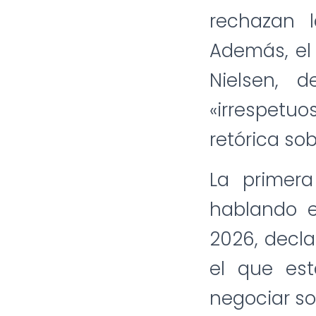
rechazan l
Además, el 
Nielsen, 
«irrespetu
retórica so
La primera
hablando e
2026, decla
el que es
negociar so