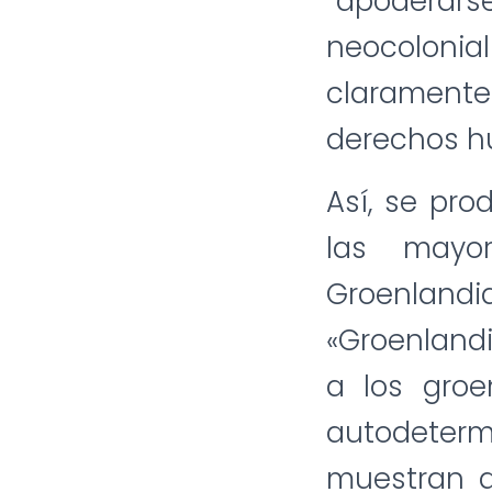
“apoderars
neocoloni
claramente 
derechos h
Así, se pro
las mayor
Groenlan
«Groenlandi
a los groe
autodeter
muestran q