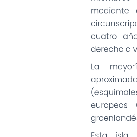
mediante 
circunscri
cuatro añ
derecho a v
La mayor
aproxima
(esquimales
europeos 
groenlandé
Esta isla