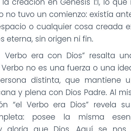
e la creación en Génesis 1:1, lo qu
o no tuvo un comienzo: existía ant
espacio o cualquier cosa creada ex
s eterna, sin origen ni fin.
l Verbo era con Dios” resalta un
l Verbo no es una fuerza o una ide
ersona distinta, que mantiene u
cana y plena con Dios Padre. Al m
ión “el Verbo era Dios” revela su
mpleta: posee la misma esenc
y gloria que Dios. Aquí se nos