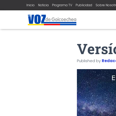
Inicio
Noticia
Programa TV
Publicidad
Sobre Nosot
Versí
Published by
Redac