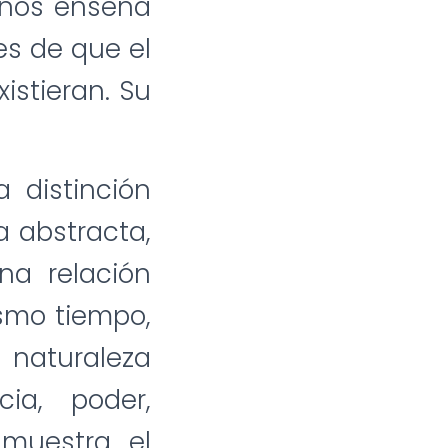
e nos enseña
es de que el
istieran. Su
a distinción
a abstracta,
na relación
ismo tiempo,
 naturaleza
ia, poder,
 muestra el