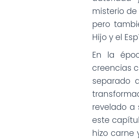
misterio de 
pero tambié
Hijo y el Esp
En la épo
creencias c
separado d
transformad
revelado a 
este capítu
hizo carne 