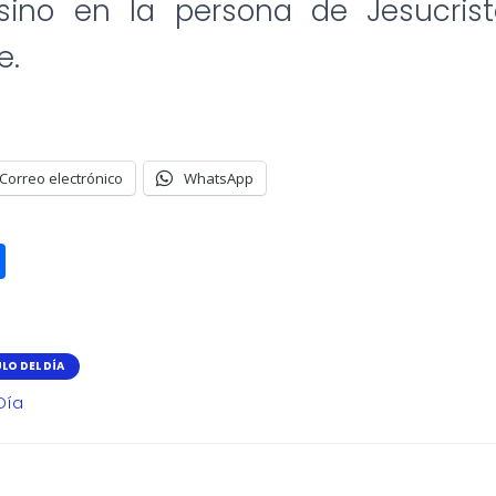
ino en la persona de Jesucrist
e.
Correo electrónico
WhatsApp
S
h
a
r
LO DEL DÍA
e
Día