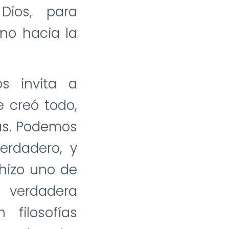
Dios, para
no hacia la
os invita a
e creó todo,
ús. Podemos
erdadero, y
hizo uno de
 verdadera
filosofías