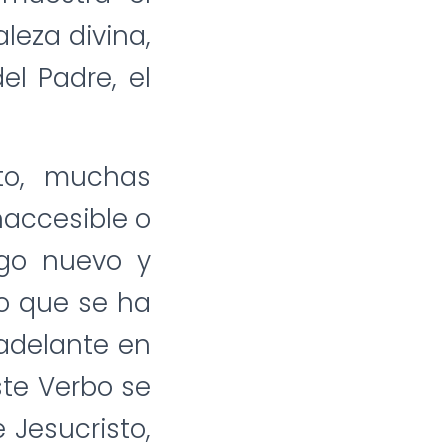
aleza divina,
el Padre, el
to, muchas
naccesible o
lgo nuevo y
no que se ha
 adelante en
ste Verbo se
 Jesucristo,