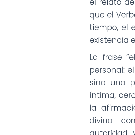
el relato d
que el Verb
tiempo, el 
existencia e
La frase “e
personal: e
sino una p
íntima, cer
la afirmac
divina co
autoridad 