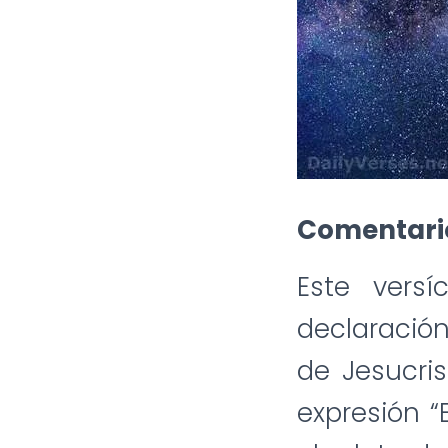
Comentari
Este vers
declaració
de Jesucris
expresión “