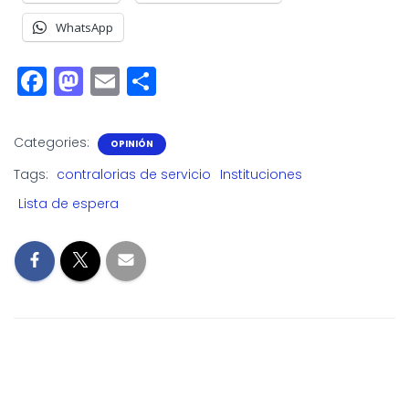
WhatsApp
F
M
E
S
a
a
m
h
c
st
ai
a
Categories:
OPINIÓN
e
o
l
r
Tags:
contralorias de servicio
Instituciones
b
d
e
Lista de espera
o
o
o
n
k