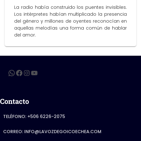
La radio había construido los puentes invisibles.
Los intérpretes habían multiplicado la presencia
del género y millones de oyentes reconocían en
aquellas melodías una forma común de hablar
del amor.
Contacto
TELÉFONO: +506 6226-2075
CORREO: INFO@LAVOZDEGOICOECHEA.COM