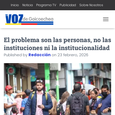
Inicio
Noticia
Programa TV
Publicidad
Sobre Nosotros
Contacto
T
O
G
El problema son las personas, no las
G
L
instituciones ni la institucionalidad
E
N
Published by
Redacción
on
23 febrero, 2026
A
V
I
G
A
T
I
O
N