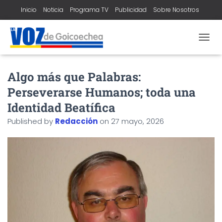
Inicio
Noticia
Programa TV
Publicidad
Sobre Nosotros
Contacto
T
O
G
Algo más que Palabras:
G
L
Perseverarse Humanos; toda una
E
N
Identidad Beatífica
A
Published by
Redacción
on
27 mayo, 2026
V
I
G
A
T
I
O
N