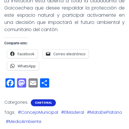
La invitación está abierta a toda la ciudadanía de
Goicoechea que desee respaldar la protección de
este espacio natural y participar activamente en
una decisión que impactará el futuro ambiental y
comunitario del cantón.
Comparte esto:
Facebook
Correo electrónico
WhatsApp
F
M
E
S
a
a
m
h
c
st
ai
a
Categories:
CANTONAL
e
o
l
r
Tags:
#ConcejoMunicipal
#ElMaderal
#MataDePlatano
b
d
e
#MedioAmbiente
o
o