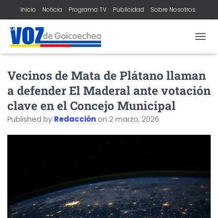
Inicio
Noticia
Programa TV
Publicidad
Sobre Nosotros
Contacto
T
O
G
Vecinos de Mata de Plátano llaman
G
L
a defender El Maderal ante votación
E
N
clave en el Concejo Municipal
A
Published by
Redacción
on
2 marzo, 2026
V
I
G
A
T
I
O
N