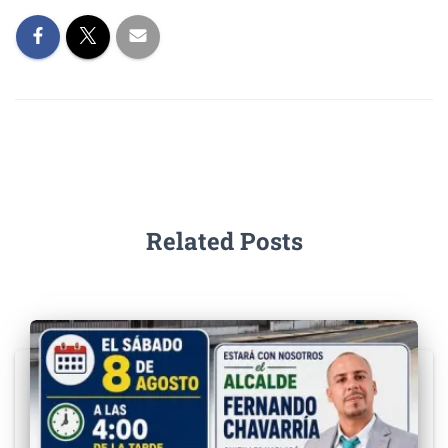
o
n
k
Related Posts