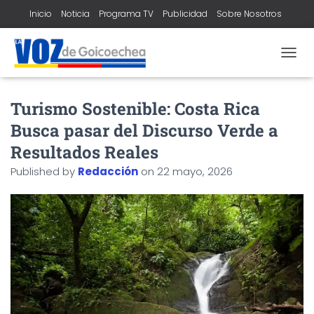
Inicio
Noticia
Programa TV
Publicidad
Sobre Nosotros
Contacto
T
O
G
Turismo Sostenible: Costa Rica
G
L
Busca pasar del Discurso Verde a
E
N
Resultados Reales
A
Published by
Redacción
on
22 mayo, 2026
V
I
G
A
T
I
O
N