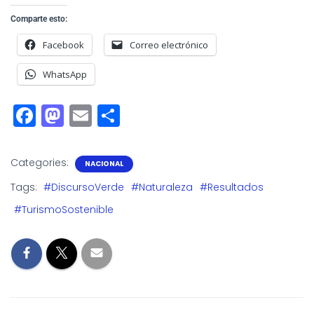
Comparte esto:
Facebook
Correo electrónico
WhatsApp
F
M
E
S
a
a
m
h
c
st
ai
a
Categories:
NACIONAL
e
o
l
r
Tags:
#DiscursoVerde
#Naturaleza
#Resultados
b
d
e
#TurismoSostenible
o
o
o
n
k