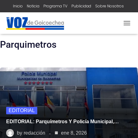
Inicio
Noticia
Programa TV
Publicidad
Sobre Nosotros
Contacto
home
parquimetros
TOGG
NAVIG
Parquimetros
EDITORIAL
EDITORIAL: Parquímetros Y Policía Municipal,…
by
redacción
ene 8, 2026