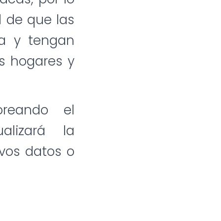
d de que las
ia y tengan
us hogares y
oreando el
lizará la
vos datos o