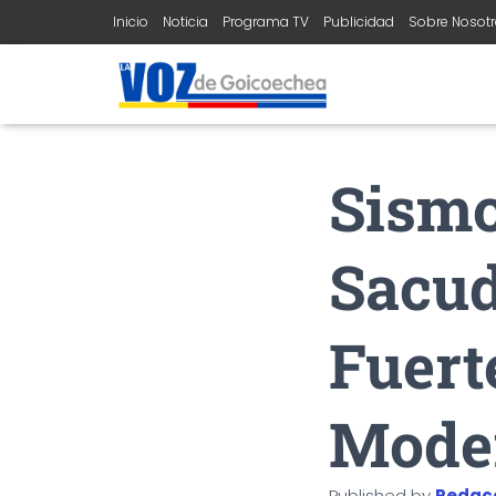
Inicio
Noticia
Programa TV
Publicidad
Sobre Nosot
Sismo
Sacud
Fuert
Mode
Published by
Redac