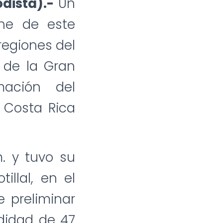
odista).-
Un
che de este
regiones del
s de la Gran
mación del
 Costa Rica
m. y tuvo su
illal, en el
e preliminar
ndidad de 47