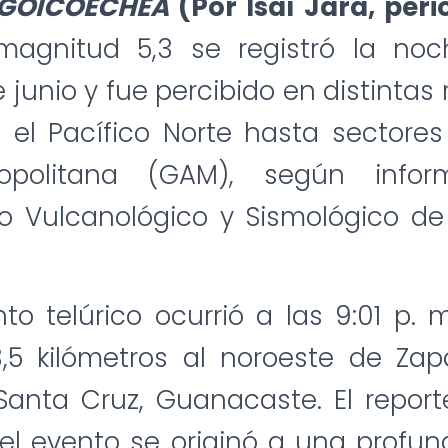
 GOICOECHEA
(Por Isaí Jara, peri
agnitud 5,3 se registró la no
 junio y fue percibido en distintas 
 el Pacífico Norte hasta sectore
opolitana (GAM), según infor
io Vulcanológico y Sismológico de
to telúrico ocurrió a las 9:01 p. 
,5 kilómetros al noroeste de Zapot
 Santa Cruz, Guanacaste. El report
el evento se originó a una profu