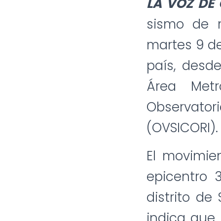
LA VOZ DE
sismo de m
martes 9 de
país, desde
Área Metr
Observator
(OVSICORI).
El movimien
epicentro 3
distrito de
indica que 