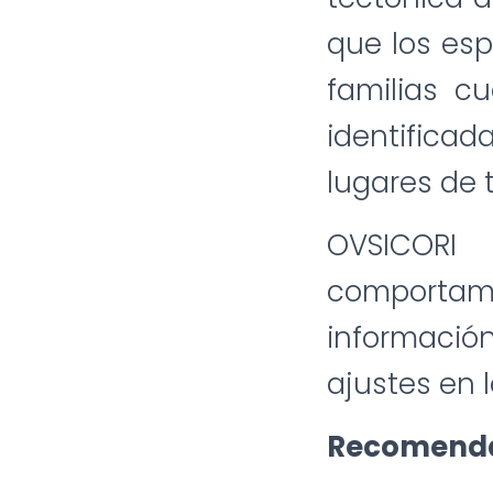
que los esp
familias c
identificad
lugares de 
OVSICORI 
comporta
informació
ajustes en 
Recomenda