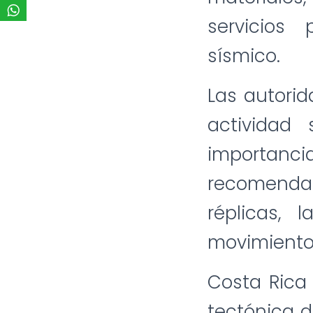
servicios
sísmico.
Las autorid
actividad
importanc
recomendac
réplicas, 
movimiento
Costa Rica
tectónica d