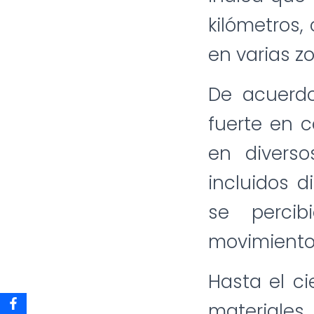
kilómetros,
en varias zo
De acuerdo
fuerte en c
en diverso
incluidos d
se perci
movimiento 
Hasta el ci
materiales