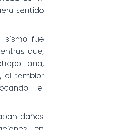
uera sentido
l sismo fue
ientras que,
ropolitana,
, el temblor
ocando el
rtaban daños
taciones en