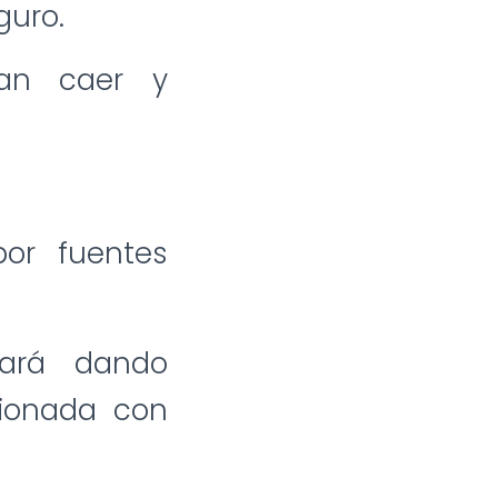
guro.
dan caer y
por fuentes
uará dando
cionada con