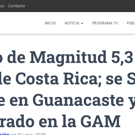
ros
Contacto
INICIO
NOTICIA
PROGRAMA TV
PUBL
 de Magnitud 5,3
e Costa Rica; se S
e en Guanacaste 
rado en la GAM
ción
on
10 junio, 2026