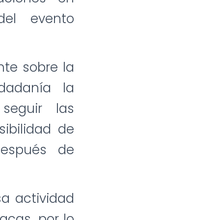
del evento
nte sobre la
dadanía la
seguir las
ibilidad de
 después de
a actividad
acas, por lo