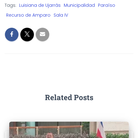
e
o
l
r
Tags:
Luisiana de Ujarrás
Municipalidad
Paraíso
b
d
e
Recurso de Amparo
Sala IV
o
o
o
n
k
Related Posts