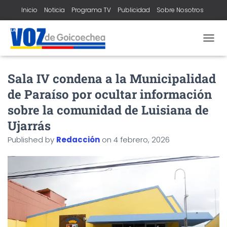
Inicio
Noticia
Programa TV
Publicidad
Sobre Nosotros
Contacto
T
O
G
Sala IV condena a la Municipalidad
G
L
de Paraíso por ocultar información
E
N
sobre la comunidad de Luisiana de
A
Ujarrás
V
I
Published by
Redacción
on
4 febrero, 2026
G
A
T
I
O
N