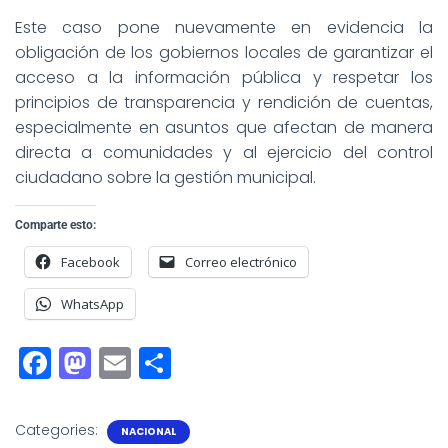
Este caso pone nuevamente en evidencia la
obligación de los gobiernos locales de garantizar el
acceso a la información pública y respetar los
principios de transparencia y rendición de cuentas,
especialmente en asuntos que afectan de manera
directa a comunidades y al ejercicio del control
ciudadano sobre la gestión municipal.
Comparte esto:
Facebook
Correo electrónico
WhatsApp
F
M
E
S
a
a
m
h
c
st
ai
a
Categories:
NACIONAL