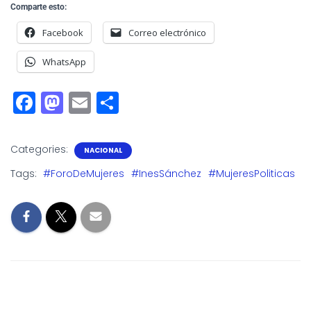
Comparte esto:
Facebook
Correo electrónico
WhatsApp
F
M
E
S
a
a
m
h
c
st
ai
a
Categories:
NACIONAL
e
o
l
r
Tags:
#ForoDeMujeres
#InesSánchez
#MujeresPoliticas
b
d
e
o
o
o
n
k