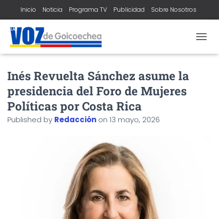
Inicio
Noticia
Programa TV
Publicidad
Sobre Nosotros
Contacto
T
O
G
Inés Revuelta Sánchez asume la
G
L
presidencia del Foro de Mujeres
E
N
Políticas por Costa Rica
A
Published by
Redacción
on
13 mayo, 2026
V
I
G
A
T
I
O
N