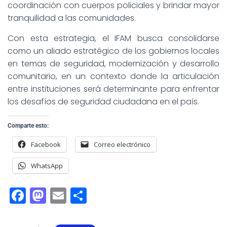
coordinación con cuerpos policiales y brindar mayor
tranquilidad a las comunidades.
Con esta estrategia, el IFAM busca consolidarse
como un aliado estratégico de los gobiernos locales
en temas de seguridad, modernización y desarrollo
comunitario, en un contexto donde la articulación
entre instituciones será determinante para enfrentar
los desafíos de seguridad ciudadana en el país.
Comparte esto:
Facebook
Correo electrónico
WhatsApp
F
M
E
S
a
a
m
h