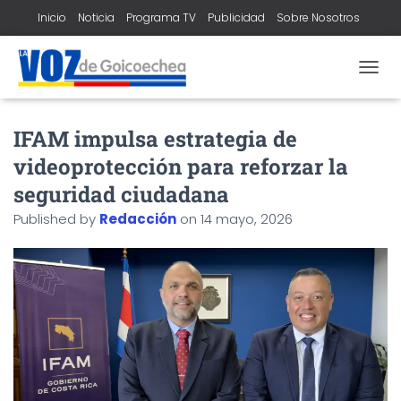
Inicio
Noticia
Programa TV
Publicidad
Sobre Nosotros
Contacto
T
O
G
IFAM impulsa estrategia de
G
L
videoprotección para reforzar la
E
N
seguridad ciudadana
A
Published by
Redacción
on
14 mayo, 2026
V
I
G
A
T
I
O
N