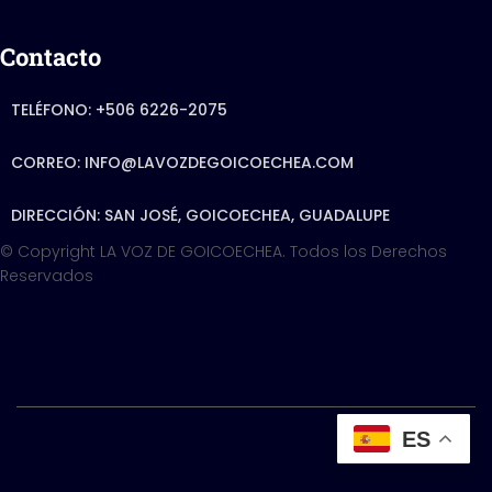
Contacto
TELÉFONO: +506 6226-2075
CORREO: INFO@LAVOZDEGOICOECHEA.COM
DIRECCIÓN: SAN JOSÉ, GOICOECHEA, GUADALUPE
© Copyright LA VOZ DE GOICOECHEA. Todos los Derechos
Reservados
Hestia | Developed by
ES
Hestia | Developed by
ThemeIsle