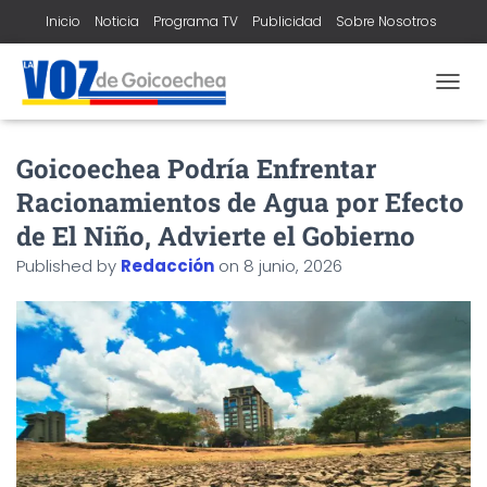
Inicio
Noticia
Programa TV
Publicidad
Sobre Nosotros
Contacto
T
O
G
Goicoechea Podría Enfrentar
G
L
Racionamientos de Agua por Efecto
E
N
de El Niño, Advierte el Gobierno
A
Published by
Redacción
on
8 junio, 2026
V
I
G
A
T
I
O
N