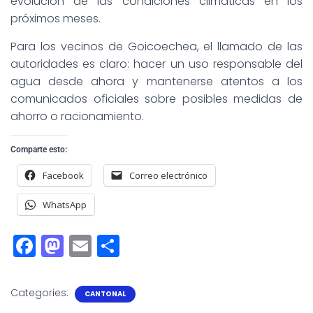
evolución de las condiciones climáticas en los
próximos meses.
Para los vecinos de Goicoechea, el llamado de las
autoridades es claro: hacer un uso responsable del
agua desde ahora y mantenerse atentos a los
comunicados oficiales sobre posibles medidas de
ahorro o racionamiento.
Comparte esto:
Facebook
Correo electrónico
WhatsApp
F
M
E
S
a
a
m
h
c
st
ai
a
Categories:
CANTONAL
e
o
l
r