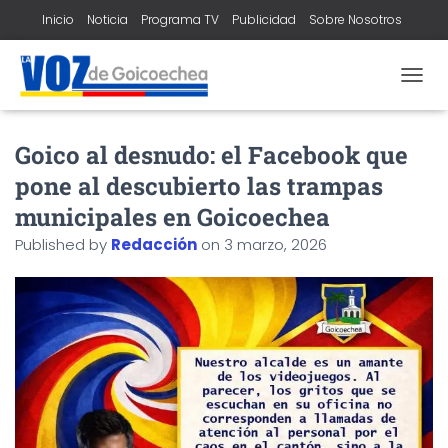
Inicio
Noticia
Programa TV
Publicidad
Sobre Nosotros
Contacto
T
O
G
Goico al desnudo: el Facebook que
G
L
pone al descubierto las trampas
E
N
municipales en Goicoechea
A
Published by
Redacción
on
3 marzo, 2026
V
I
G
A
T
I
O
N