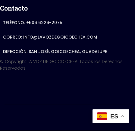
Contacto
TELÉFONO: +506 6226-2075
CORREO: INFO@LAVOZDEGOICOECHEA.COM
DIRECCIÓN: SAN JOSÉ, GOICOECHEA, GUADALUPE
© Copyright LA VOZ DE GOICOECHEA. Todos los Derechos
Reservados
Hestia | Developed by
ES
Hestia | Developed by
ThemeIsle
Política de privacidad -
- Diseñado por PARWEBCR