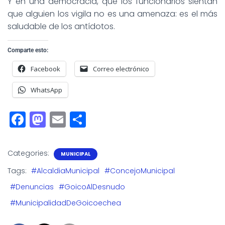
Y en una democracia, que los funcionarios sientan
que alguien los vigila no es una amenaza: es el más
saludable de los antídotos.
Comparte esto:
Facebook
Correo electrónico
WhatsApp
F
M
E
S
a
a
m
h
c
st
ai
a
Categories:
MUNICIPAL
e
o
l
r
Tags:
#AlcaldiaMunicipal
#ConcejoMunicipal
b
d
e
#Denuncias
#GoicoAlDesnudo
o
o
#MunicipalidadDeGoicoechea
o
n