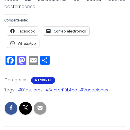
costarricense.
Comparte esto:
Facebook
Correo electrónico
WhatsApp
F
M
E
S
a
a
m
h
c
st
ai
a
Categories:
NACIONAL
e
o
l
r
Tags:
#DíasLibres
#SectorPúblico
#Vacaciones
b
d
e
o
o
o
n
k