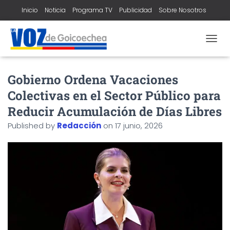
Inicio
Noticia
Programa TV
Publicidad
Sobre Nosotros
Contacto
T
O
G
Gobierno Ordena Vacaciones
G
L
Colectivas en el Sector Público para
E
N
Reducir Acumulación de Días Libres
A
Published by
Redacción
on
17 junio, 2026
V
I
G
A
T
I
O
N