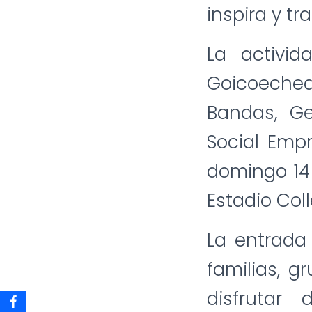
inspira y tr
La activid
Goicoechea
Bandas, Ge
Social Empr
domingo 14 
Estadio Col
La entrada
familias, 
disfrutar