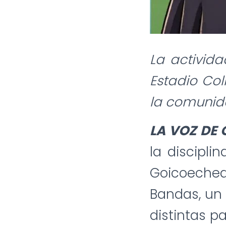
La activida
Estadio Col
la comuni
LA VOZ DE
la discipli
Goicoechea 
Bandas, un 
distintas p