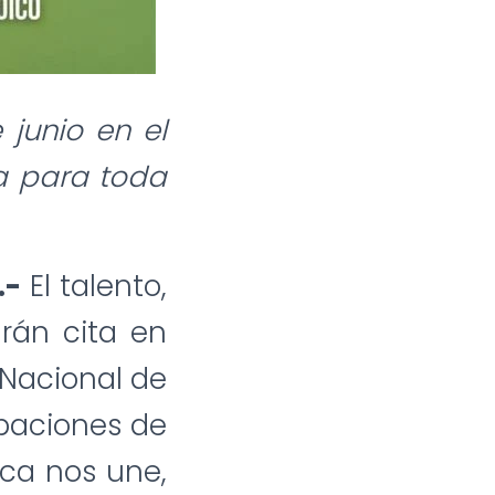
 junio en el
ta para toda
.-
El talento,
arán cita en
 Nacional de
upaciones de
ica nos une,