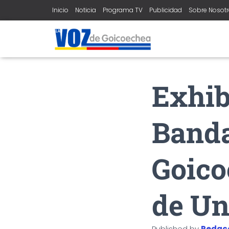
Inicio
Noticia
Programa TV
Publicidad
Sobre Nosot
Exhib
Banda
Goico
de Un
Published by
Redac