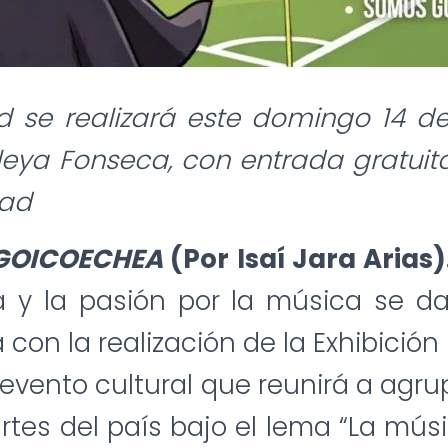
d se realizará este domingo 14 de
leya Fonseca, con entrada gratui
dad
 GOICOECHEA
(Por Isaí Jara Arias)
na y la pasión por la música se d
con la realización de la Exhibición
evento cultural que reunirá a agr
artes del país bajo el lema “La mús