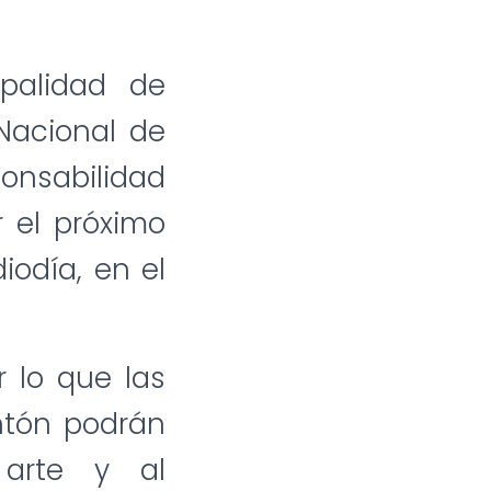
ipalidad de
Nacional de
onsabilidad
r el próximo
iodía, en el
 lo que las
ntón podrán
 arte y al