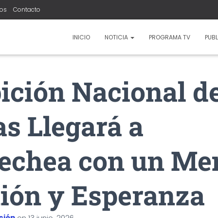
ros
Contacto
INICIO
NOTICIA
PROGRAMA TV
PUBL
ición Nacional d
s Llegará a
echea con un Me
ión y Esperanza
ción
on
13 junio, 2026