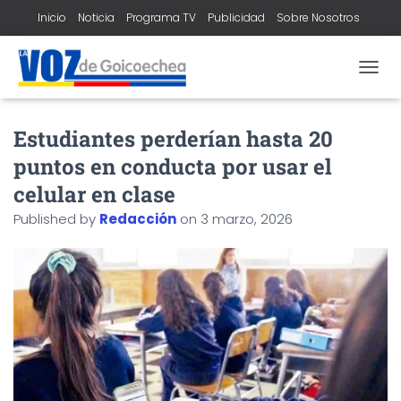
Inicio
Noticia
Programa TV
Publicidad
Sobre Nosotros
Contacto
T
O
G
Estudiantes perderían hasta 20
G
L
puntos en conducta por usar el
E
N
celular en clase
A
Published by
Redacción
on
3 marzo, 2026
V
I
G
A
T
I
O
N