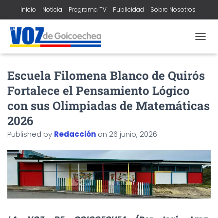
Inicio
Noticia
Programa TV
Publicidad
Sobre Nosotros
Contacto
T
O
G
Escuela Filomena Blanco de Quirós
G
L
Fortalece el Pensamiento Lógico
E
N
con sus Olimpiadas de Matemáticas
A
2026
V
I
Published by
Redacción
on
26 junio, 2026
G
A
T
I
O
N