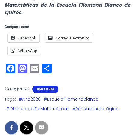
Matemáticas de la Escuela Filomena Blanco de
Quirós.
Comparte esto:
Facebook
Correo electrónico
WhatsApp
F
M
E
S
a
a
m
h
c
st
ai
a
Categories:
CANTONAL
e
o
l
r
Tags:
#Año2026
#EscuelaFilomenaBlanco
b
d
e
#OlimpiadasDeMatemáticas
#PensaminetoLógico
o
o
o
n