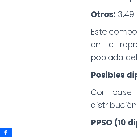
Otros:
3,49
Este compor
en la repr
poblada del
Posibles d
Con base e
distribución
PPSO (10 d