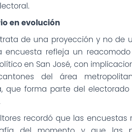
ectoral.
io en evolución
trata de una proyección y no de u
 la encuesta refleja un reacomod
lítico en San José, con implicacio
antones del área metropolitan
, que forma parte del electorado 
.
ltores recordó que las encuestas 
rafía del momento y que las pr