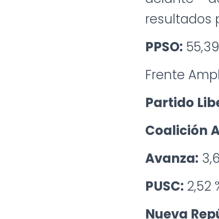
resultados p
PPSO:
55,39
Frente Ampli
Partido Lib
Coalición 
Avanza:
3,6
PUSC:
2,52 
Nueva Repú