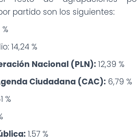
or partido son los siguientes:
 %
o: 14,24 %
eración Nacional (PLN):
12,39 %
Agenda Ciudadana (CAC):
6,79 %
1 %
%
blica:
1,57 %