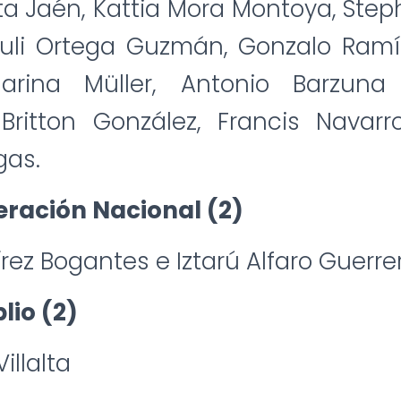
a Jaén, Kattia Mora Montoya, Ste
yuli Ortega Guzmán, Gonzalo Ramí
arina Müller, Antonio Barzuna
Britton González, Francis Navarro
gas.
eración Nacional (2)
rez Bogantes e Iztarú Alfaro Guerre
lio (2)
illalta