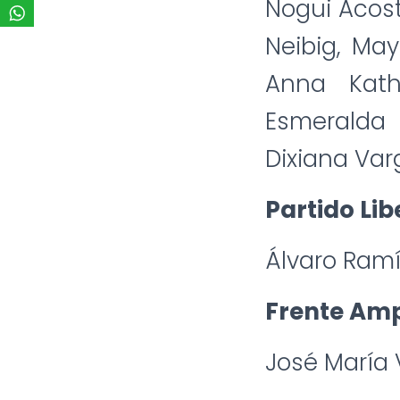
Nogui Acost
Neibig, Ma
Anna Kath
Esmeralda 
Dixiana Var
Partido Lib
Álvaro Ramí
Frente Amp
José María V