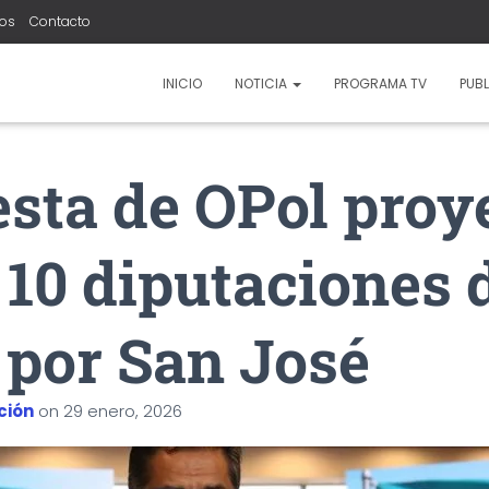
ros
Contacto
INICIO
NOTICIA
PROGRAMA TV
PUBL
sta de OPol proy
 10 diputaciones 
por San José
ción
on
29 enero, 2026