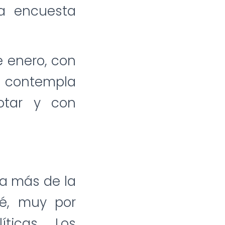
na encuesta
de enero, con
y contempla
otar y con
ra más de la
sé, muy por
ticas. Los