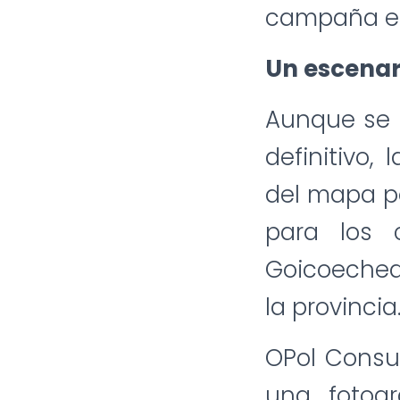
campaña el
Un escenar
Aunque se 
definitivo,
del mapa po
para los c
Goicoechea
la provincia
OPol Consu
una fotog