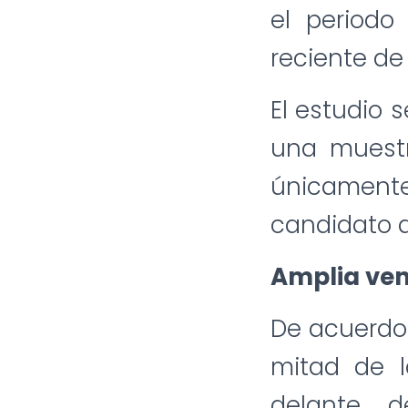
el periodo
reciente de
El estudio s
una muestr
únicament
candidato d
Amplia ven
De acuerdo 
mitad de l
delante d