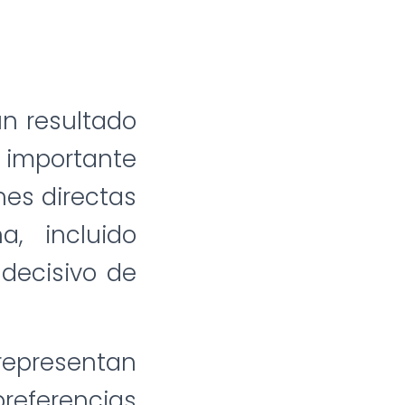
n resultado
o importante
nes directas
a, incluido
decisivo de
representan
eferencias