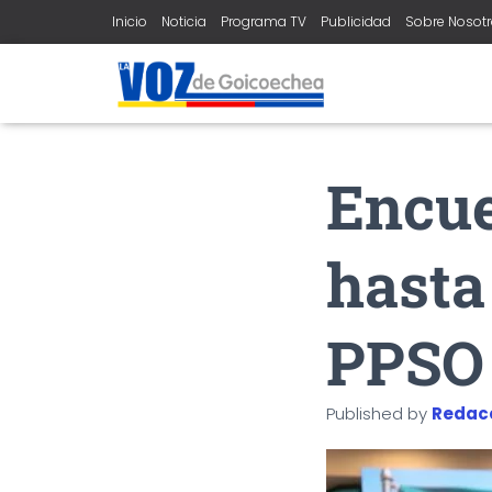
Inicio
Noticia
Programa TV
Publicidad
Sobre Nosot
Encue
hasta
PPSO 
Published by
Redac