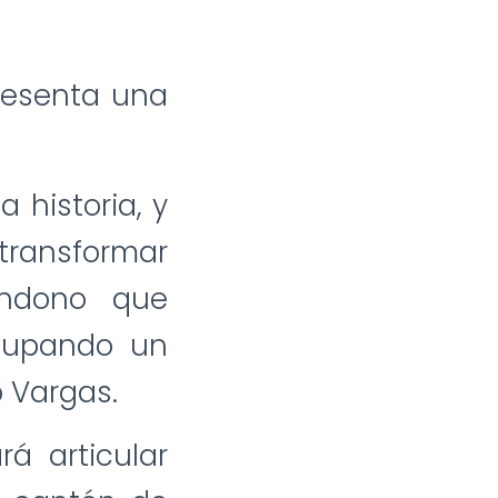
presenta una
 historia, y
 transformar
andono que
cupando un
 Vargas.
á articular