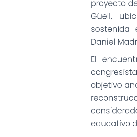
proyecto de
Güell, ub
sostenida 
Daniel Madri
El encuent
congresis
objetivo an
reconstru
considera
educativo d