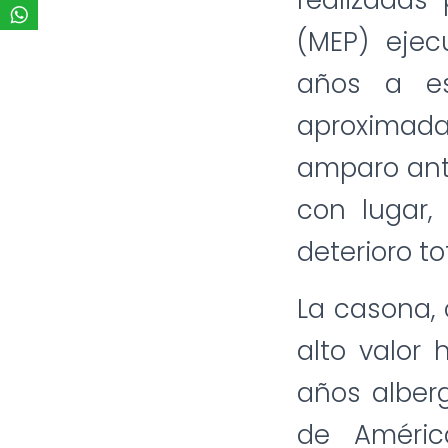
realizadas
(MEP) ejec
años a es
aproximada
amparo ante
con lugar,
deterioro to
La casona,
alto valor
años alber
de Améric