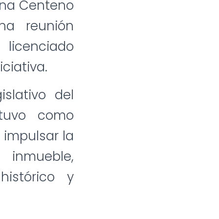
sona Centeno
na reunión
 licenciado
iciativa.
slativo del
 tuvo como
 impulsar la
 inmueble,
istórico y