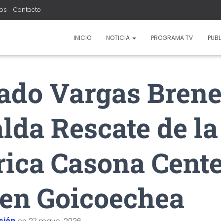
ros
Contacto
INICIO
NOTICIA
PROGRAMA TV
PUBL
ado Vargas Bren
lda Rescate de la
rica Casona Cent
 en Goicoechea
ción
on
27 mayo, 2026