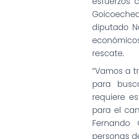
esfuerzos 
Goicoechea
diputado No
económico
rescate.
“Vamos a tr
para busc
requiere e
para el can
Fernando 
personas de