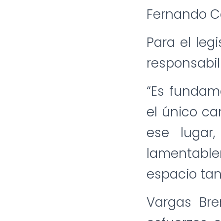
Fernando C
Para el leg
responsabil
“Es fundame
el único ca
ese lugar
lamentabl
espacio tan
Vargas Bre