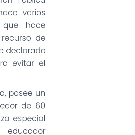
ión Pública
hace varios
ó que hace
 recurso de
ue declarado
a evitar el
d, posee un
dedor de 60
za especial
l educador