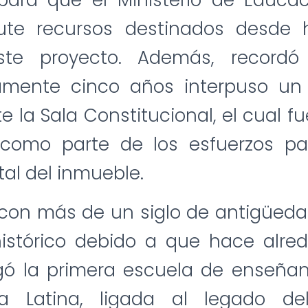
 para que el Ministerio de Educac
ute recursos destinados desde 
te proyecto. Además, record
mente cinco años interpuso un
 la Sala Constitucional, el cual f
 como parte de los esfuerzos par
tal del inmueble.
 con más de un siglo de antigüeda
 histórico debido a que hace alre
gó la primera escuela de enseñan
a Latina, ligada al legado de