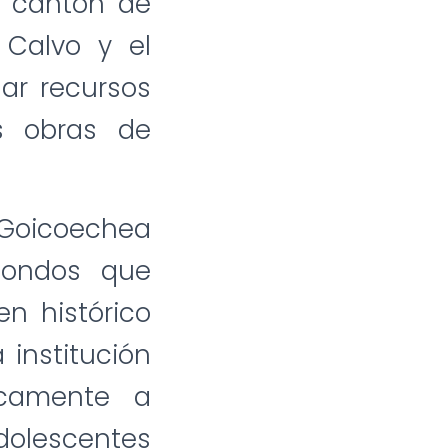
l cantón de
 Calvo y el
nar recursos
s obras de
e Goicoechea
fondos que
n histórico
 institución
icamente a
adolescentes