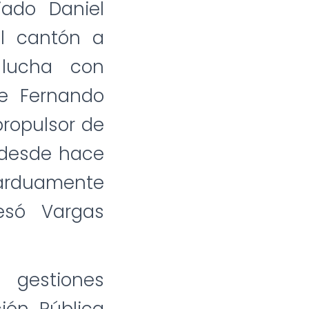
iado Daniel
el cantón a
 lucha con
de Fernando
 propulsor de
y desde hace
 arduamente
esó Vargas
 gestiones