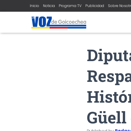
Inicio
Noticia
Programa TV
Publicidad
Sobre Nosot
Diput
Respa
Histó
Güell
Published by
Redac