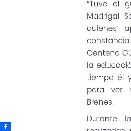
“Tuve el g
Madrigal S
quienes a
constancia
Centeno Güel
la educació
tiempo él 
para ver 
Brenes.
Durante l