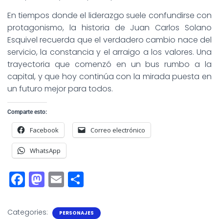
En tiempos donde el liderazgo suele confundirse con
protagonismo, la historia de Juan Carlos Solano
Esquivel recuerda que el verdadero cambio nace del
servicio, la constancia y el arraigo a los valores. Una
trayectoria que comenzó en un bus rumbo a la
capital, y que hoy continúa con la mirada puesta en
un futuro mejor para todos.
Comparte esto:
Facebook
Correo electrónico
WhatsApp
F
M
E
S
a
a
m
h
c
st
ai
a
Categories:
PERSONAJES