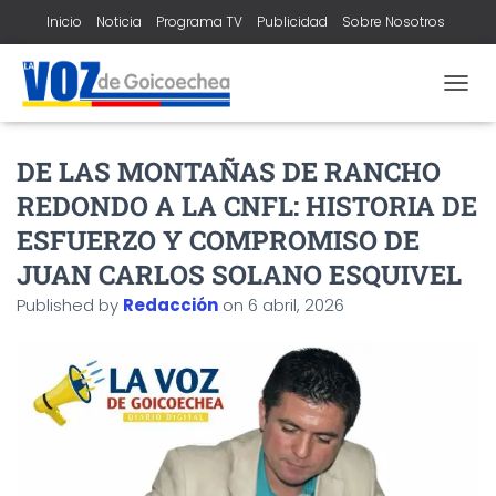
Inicio
Noticia
Programa TV
Publicidad
Sobre Nosotros
Contacto
T
O
G
DE LAS MONTAÑAS DE RANCHO
G
L
REDONDO A LA CNFL: HISTORIA DE
E
N
ESFUERZO Y COMPROMISO DE
A
JUAN CARLOS SOLANO ESQUIVEL
V
I
Published by
Redacción
on
6 abril, 2026
G
A
T
I
O
N