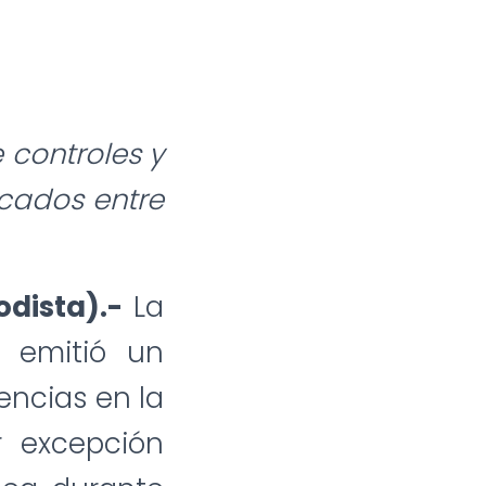
 controles y
icados entre
odista).-
La
) emitió un
encias en la
r excepción