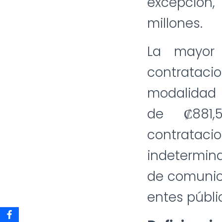
excepción,
millones.
La mayor 
contratac
modalidad 
de ₡881,5
contrata
indetermina
de comunica
entes públi