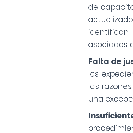
de capacit
actualiza
identifica
asociados 
Falta de ju
los expedi
las razones
una excepc
Insuficien
procedimi