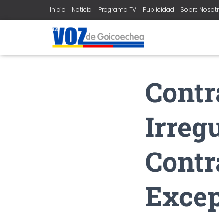
Inicio
Noticia
Programa TV
Publicidad
Sobre Nosot
Contr
Irreg
Contr
Excep