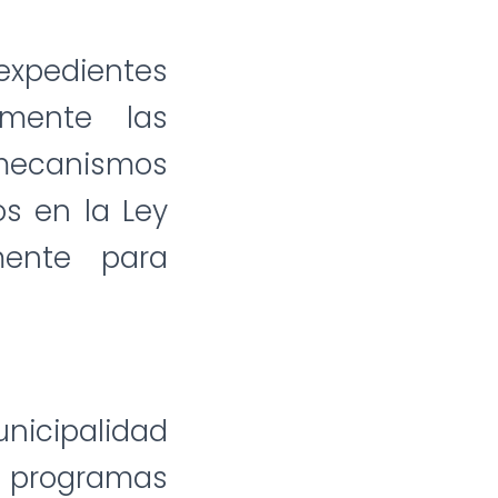
expedientes
amente las
mecanismos
s en la Ley
mente para
unicipalidad
, programas