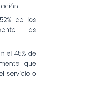
tación.
52% de los
mente las
n el 45% de
amente que
l servicio o