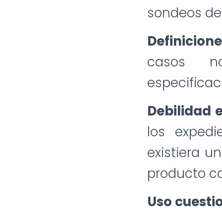
sondeos de 
Definicion
casos no
especificac
Debilidad e
los exped
existiera u
producto c
Uso cuesti