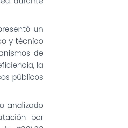
hea durante
 presentó un
co y técnico
canismos de
iciencia, la
sos públicos
do analizado
atación por