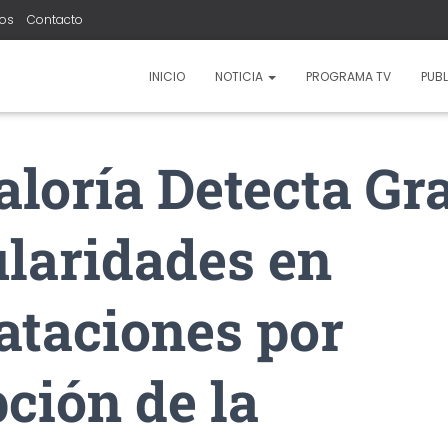
ros
Contacto
INICIO
NOTICIA
PROGRAMA TV
PUBL
aloría Detecta Gr
ularidades en
ataciones por
ción de la