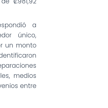
 de ₡981,92
espondió a
dor único,
or un monto
ntificaron
araciones
ales, medios
venios entre