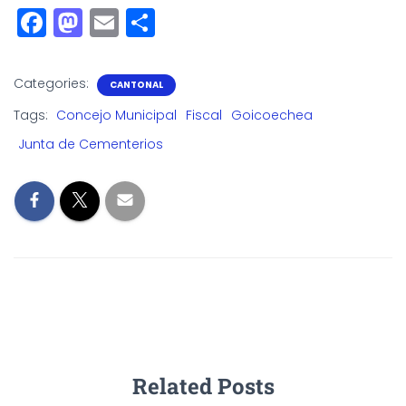
F
M
E
S
a
a
m
h
c
st
ai
a
Categories:
CANTONAL
e
o
l
r
Tags:
Concejo Municipal
Fiscal
Goicoechea
b
d
e
Junta de Cementerios
o
o
o
n
k
Related Posts