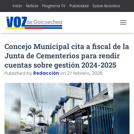
Inicio
Noticia
Programa TV
Publicidad
Sobre Nosotros
Contacto
T
O
G
Concejo Municipal cita a fiscal de la
G
L
Junta de Cementerios para rendir
E
N
cuentas sobre gestión 2024-2025
A
Published by
Redacción
on
27 febrero, 2026
V
I
G
A
T
I
O
N