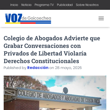
Inicio
Noticia
Programa TV
Publicidad
Sobre Nosotros
Contacto
T
O
G
Colegio de Abogados Advierte que
G
L
Grabar Conversaciones con
E
N
Privados de Libertad Violaría
A
Derechos Constitucionales
V
I
Published by
Redacción
on
28 mayo, 2026
G
A
T
I
O
N