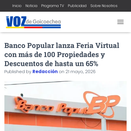
Inicio
Noticia
Programa TV
Publicidad
Sobre Nosotros
Contacto
T
O
G
Banco Popular lanza Feria Virtual
G
L
con más de 100 Propiedades y
E
N
Descuentos de hasta un 65%
A
Published by
Redacción
on
21 mayo, 2026
V
I
G
A
T
I
O
N