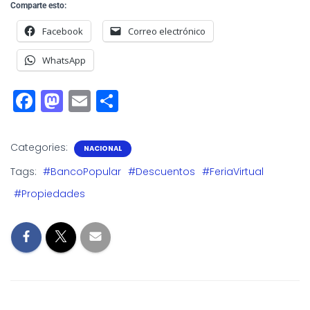
Comparte esto:
Facebook
Correo electrónico
WhatsApp
F
M
E
S
a
a
m
h
c
st
ai
a
Categories:
NACIONAL
e
o
l
r
Tags:
#BancoPopular
#Descuentos
#FeriaVirtual
b
d
e
#Propiedades
o
o
o
n
k