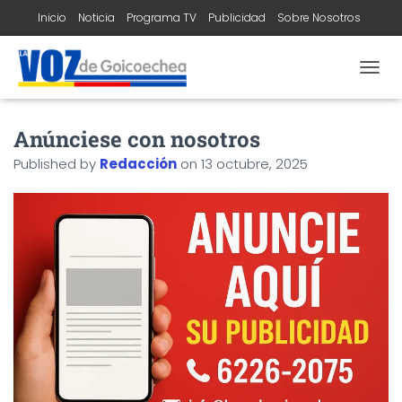
Inicio
Noticia
Programa TV
Publicidad
Sobre Nosotros
Contacto
T
O
G
Anúnciese con nosotros
G
L
Published by
Redacción
on
13 octubre, 2025
E
N
A
V
I
G
A
T
I
O
N