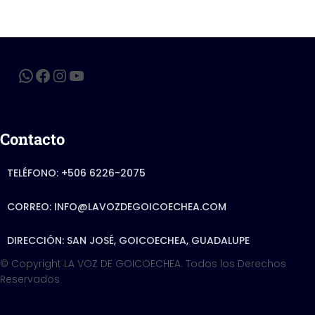
k
Contacto
TELÉFONO: +506 6226-2075
CORREO: INFO@LAVOZDEGOICOECHEA.COM
DIRECCIÓN: SAN JOSÉ, GOICOECHEA, GUADALUPE
© Copyright LA VOZ DE GOICOECHEA. Todos los Derechos
Reservados
Hestia | Developed by